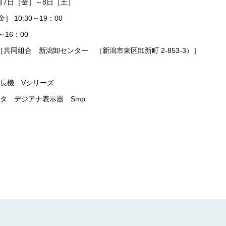
2月7日［金］～8日［土］
 10:30～19：00
～16：00
［共同組合 新潟卸センター （新潟市東区卸新町 2-853-3）］
長機 Vシリーズ
タ デジアナ表示器 Smp