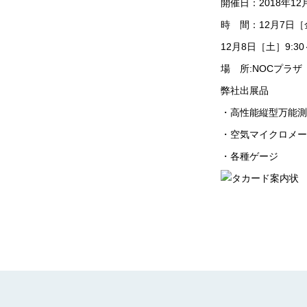
開催日：2018年1
時 間：12月7日［金］
12月8日［土］9:30
場 所:NOCプラザ
弊社出展品
・高性能縦型万能測
・空気マイクロメー
・各種ゲージ