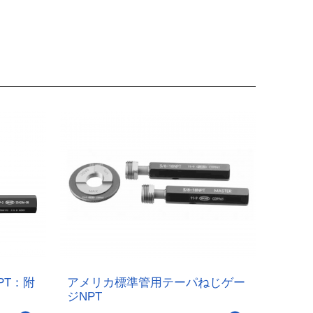
PT：附
アメリカ標準管用テーパねじゲー
ジNPT