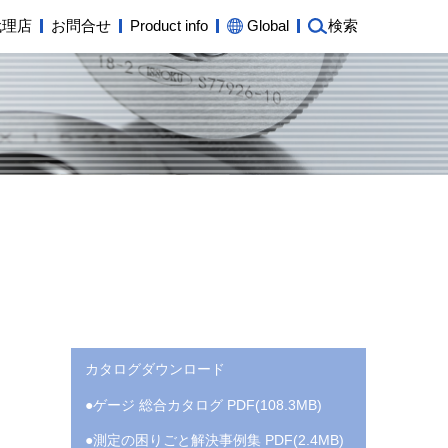
代理店
お問合せ
Product info
Global
検索
カタログダウンロード
ゲージ 総合カタログ PDF(108.3MB)
測定の困りごと解決事例集 PDF(2.4MB)