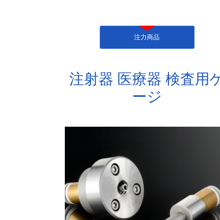
注力商品
注射器 医療器 検査用
ージ