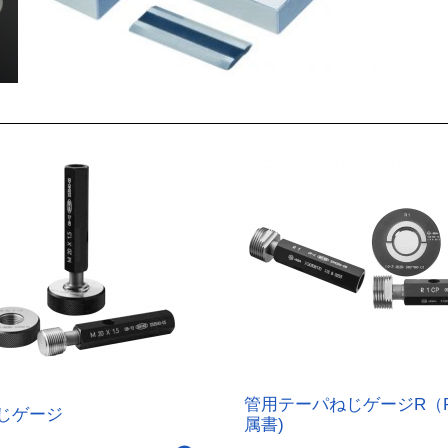
管用テーパねじゲージR（
じゲージ
属書)