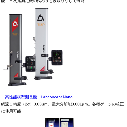
能。三次元測定機の代わりも段取りなしで可能
・
高性能横型測長機 Labconcept Nano
繰返し精度（2σ）0.03µｍ、最大分解能0.001µｍ。各種ゲージの校正
に使用可能