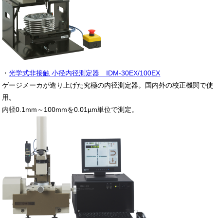
・
光学式非接触 小径内径測定器 IDM-30EX/100EX
ゲージメーカが造り上げた究極の内径測定器。国内外の校正機関で使
用。
内径0.1mm～100mmを0.01µm単位で測定。