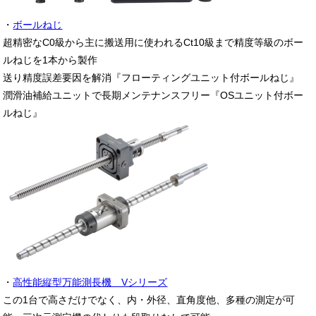
・
ボールねじ
超精密なC0級から主に搬送用に使われるCt10級まで精度等級のボー
ルねじを1本から製作
送り精度誤差要因を解消『フローティングユニット付ボールねじ』
潤滑油補給ユニットで長期メンテナンスフリー『OSユニット付ボー
ルねじ』
・
高性能縦型万能測長機 Vシリーズ
この1台で高さだけでなく、内・外径、直角度他、多種の測定が可