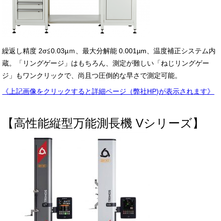
繰返し精度 2σ≦0.03µｍ、最大分解能 0.001µm、温度補正システム内
蔵。「リングゲージ」はもちろん、測定が難しい「ねじリングゲー
ジ」もワンクリックで、尚且つ圧倒的な早さで測定可能。
《上記画像をクリックすると詳細ページ（弊社HP)が表示されます》
【高性能縦型万能測長機 Vシリーズ】