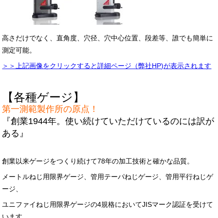
高さだけでなく、直角度、穴径、穴中心位置、段差等、誰でも簡単に
測定可能。
＞＞上記画像をクリックすると詳細ページ（弊社HP)が表示されます
【各種ゲージ】
第一測範製作所の原点！
『創業1944年。使い続けていただけているのには訳が
ある』
創業以来ゲージをつくり続けて78年の加工技術と確かな品質。
メートルねじ用限界ゲージ、管用テーパねじゲージ、管用平行ねじゲ
ージ、
ユニファイねじ用限界ゲージの4規格においてJISマーク認証を受けて
います。