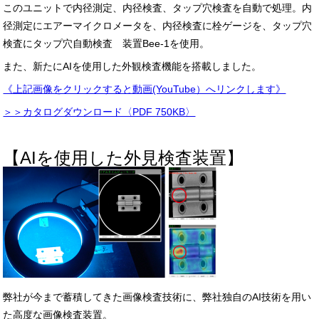
このユニットで内径測定、内径検査、タップ穴検査を自動で処理。内
径測定にエアーマイクロメータを、内径検査に栓ゲージを、タップ穴
検査にタップ穴自動検査 装置Bee-1を使用。
また、新たにAIを使用した外観検査機能を搭載しました。
《上記画像をクリックすると動画(YouTube）へリンクします》
＞＞カタログダウンロード〈PDF 750KB〉
【AIを使用した外見検査装置】
弊社が今まで蓄積してきた画像検査技術に、弊社独自のAI技術を用い
た高度な画像検査装置。