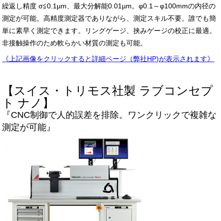
繰返し精度 σ≦0.1µm、最大分解能0.01µm。φ0.1～φ100mmの内径の
測定が可能。高精度測定器でありながら、測定スキル不要。誰でも簡
単に素早く測定できます。リングゲージ、挟みゲージの校正に最適。
非接触操作のため軟らかい材質の測定も可能。
《上記画像をクリックすると詳細ページ（弊社HP)が表示されます》
【スイス・トリモス社製 ラブコンセプ
ト ナノ】
『CNC制御で人的誤差を排除。ワンクリックで複雑な
測定が可能』