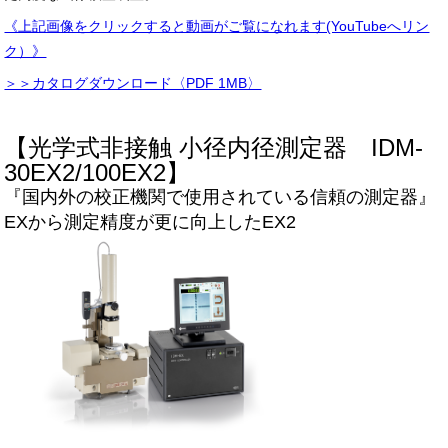
《上記画像をクリックすると動画がご覧になれます(YouTubeへリン
ク）》
＞＞カタログダウンロード〈PDF 1MB〉
【光学式非接触 小径内径測定器 IDM-
30EX2/100EX2】
『国内外の校正機関で使用されている信頼の測定器』
EXから測定精度が更に向上したEX2